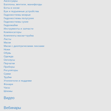
Аксессуары
Баллоны, вентили, манифолды
Боты и носки
Буи и подъемные устройства
Гидрокостюмы мокрые
Гидрокостюмы полусухие
Гидрокостюмы сухие
Гидромайки
Инструменты и запчасти
Компенсаторы
Комплекты маска+трубка
Ласты
Маски
Маски с диоптрическими линзами
Ножи
Обувь
Одежда
Октопусы
Перчатки
Приборы
Регуляторы
Сумки
Трубки
Утеплители и поддевки
Фонари
Часы
Шлемы
Видео
Вебинары