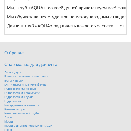
Мы, клуб «AQUA», со всей душой приветствуем вас! Наша к
Мы обучаем наших студентов по международным стандартам к
Дайвинг клуб «AQUA» рад видеть каждого человека — от но
О бренде
Снаряжение для дайвинга
Аксессуары
Баллоны, вентили, манифолды
Боты и носки
Буи и подъемные устройства
Гидрокостюмы мокрые
Гидрокостюмы полусухие
Гидрокостюмы сухие
Гидромайки
Инструменты и запчасти
Компенсаторы
Комплекты маска+трубка
Ласты
Маски
Маски с диоптрическими линзами
Ножи